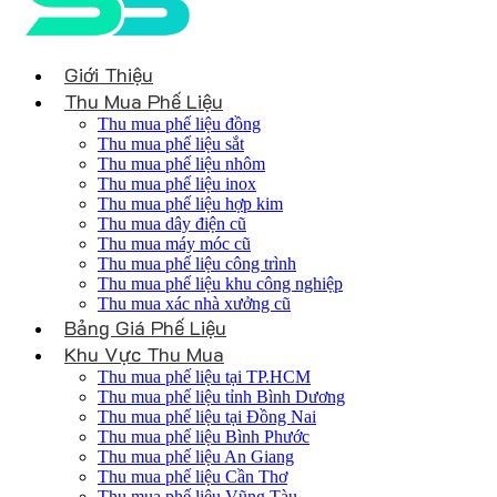
Giới Thiệu
Thu Mua Phế Liệu
Thu mua phế liệu đồng
Thu mua phế liệu sắt
Thu mua phế liệu nhôm
Thu mua phế liệu inox
Thu mua phế liệu hợp kim
Thu mua dây điện cũ
Thu mua máy móc cũ
Thu mua phế liệu công trình
Thu mua phế liệu khu công nghiệp
Thu mua xác nhà xưởng cũ
Bảng Giá Phế Liệu
Khu Vực Thu Mua
Thu mua phế liệu tại TP.HCM
Thu mua phế liệu tỉnh Bình Dương
Thu mua phế liệu tại Đồng Nai
Thu mua phế liệu Bình Phước
Thu mua phế liệu An Giang
Thu mua phế liệu Cần Thơ
Thu mua phế liệu Vũng Tàu