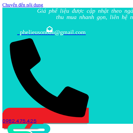
Chuyển đến nội dung
Giá phế liệu được cập nhật theo ngà
thu mua nhanh gọn, liên hệ n
phelieusonbau@gmail.com
0982.475.425