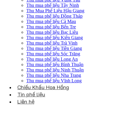
Thu mua phế liệu Tây Ninh
Thu Mua Phế Liệu Hậu Giang
Thu mua phế liệu Đồng Tháp
Thu mua phế liệu Cà Mau
Thu mua phế liệu Bến Tre
Thu mua phế liệu Bạc Liêu
Thu mua phế liệu Kiên Giang
Thu mua phế liệu Trà Vinh
Thu mua phế liệu Tiền Giang
Thu mua phế liệu Sóc Trăng
Thu mua phế liệu Long An
Thu mua phế liệu Bình Thuận
Thu mua phế liệu Ninh Thuận
Thu mua phế liệu Nha Trang
Thu mua phế liệu Vĩnh Long
Chiếu Khấu Hoa Hồng
Tin phế liệu
Liên hệ