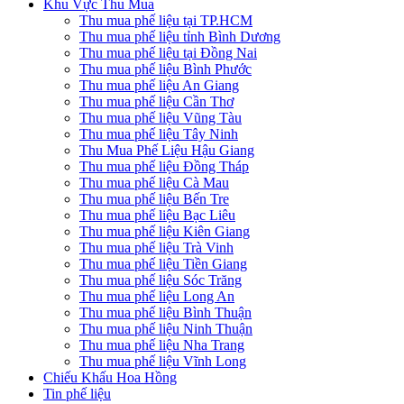
Khu Vực Thu Mua
Thu mua phế liệu tại TP.HCM
Thu mua phế liệu tỉnh Bình Dương
Thu mua phế liệu tại Đồng Nai
Thu mua phế liệu Bình Phước
Thu mua phế liệu An Giang
Thu mua phế liệu Cần Thơ
Thu mua phế liệu Vũng Tàu
Thu mua phế liệu Tây Ninh
Thu Mua Phế Liệu Hậu Giang
Thu mua phế liệu Đồng Tháp
Thu mua phế liệu Cà Mau
Thu mua phế liệu Bến Tre
Thu mua phế liệu Bạc Liêu
Thu mua phế liệu Kiên Giang
Thu mua phế liệu Trà Vinh
Thu mua phế liệu Tiền Giang
Thu mua phế liệu Sóc Trăng
Thu mua phế liệu Long An
Thu mua phế liệu Bình Thuận
Thu mua phế liệu Ninh Thuận
Thu mua phế liệu Nha Trang
Thu mua phế liệu Vĩnh Long
Chiếu Khấu Hoa Hồng
Tin phế liệu