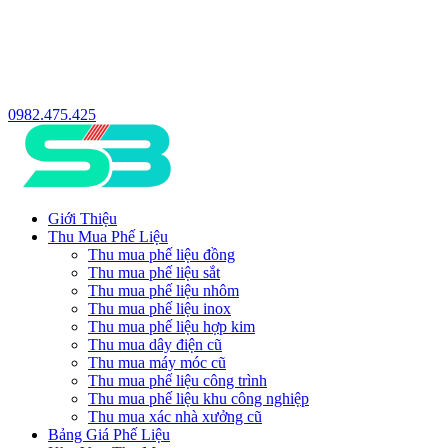
0982.475.425
Giới Thiệu
Thu Mua Phế Liệu
Thu mua phế liệu đồng
Thu mua phế liệu sắt
Thu mua phế liệu nhôm
Thu mua phế liệu inox
Thu mua phế liệu hợp kim
Thu mua dây điện cũ
Thu mua máy móc cũ
Thu mua phế liệu công trình
Thu mua phế liệu khu công nghiệp
Thu mua xác nhà xưởng cũ
Bảng Giá Phế Liệu