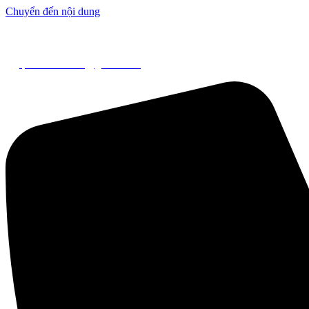
Chuyển đến nội dung
Giá p
phelieusonbau@gmail.com